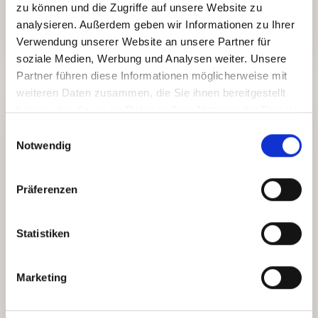
zu können und die Zugriffe auf unsere Website zu
E-Mail schreiben
Anrufen
analysieren. Außerdem geben wir Informationen zu Ihrer
Verwendung unserer Website an unsere Partner für
soziale Medien, Werbung und Analysen weiter. Unsere
Partner führen diese Informationen möglicherweise mit
weiteren Daten zusammen, die Sie ihnen bereitgestellt
PROJEKTANFRAGE
haben oder die sie im Rahmen Ihrer Nutzung der Dienste
Sagen Sie kurz, was Sie
gesammelt haben.
Einwilligungsauswahl
vorhaben.
Notwendig
Am schnellsten ist eine kurze Nachricht mit Ziel,
Präferenzen
Umfang und Zeitrahmen. Dann kann ich Ihnen
sagen, was sinnvoll ist und wie der nächste
Statistiken
Schritt aussieht.
Marketing
Webdesign
Neuer Auftritt oder Redesign mit klarer Struktur.