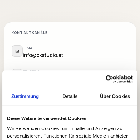
KONTAKTKANÄLE
E-MAIL
✉
info@ckstudio.at
TELEFON
☎
+43 678 7823921
ADRESSE
Zustimmung
Details
Über Cookies
◌
Am Straßfeld 1, 2401 Fischamend
Diese Webseite verwendet Cookies
ANTWORTZEIT
⏱
Innerhalb von 24 Stunden
Wir verwenden Cookies, um Inhalte und Anzeigen zu
personalisieren, Funktionen für soziale Medien anbieten