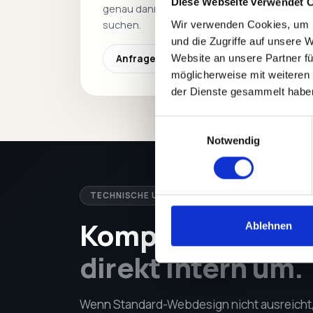
Diese Webseite verwendet 
genau dann gefunden werden, wenn sie
Wir verwenden Cookies, um I
suchen.
und die Zugriffe auf unsere 
Website an unsere Partner fü
Anfragen
möglicherweise mit weiteren
der Dienste gesammelt habe
Einwilligungsauswahl
Notwendig
TECHNISCHE UMSETZUNG · INTERN
Komplexe Anfor
Ablehnen
direkt intern um.
Wenn Standard-Webdesign nicht ausreicht, r