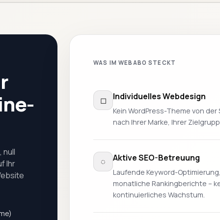
WAS IM WEBABO STECKT
r
ine-
Individuelles Webdesign
◻
Kein WordPress-Theme von der S
nach Ihrer Marke, Ihrer Zielgrup
 null
Aktive SEO-Betreuung
◌
f Ihr
Laufende Keyword-Optimierung,
Website
monatliche Rankingberichte – k
kontinuierliches Wachstum.
eme)