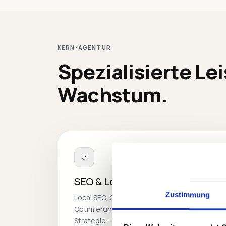
KERN-AGENTUR
Spezialisierte Lei
Wachstum.
◌
SEO & Lokale Sichtbarkeit
Zustimmung
Local SEO, Google My Business
Optimierung und gezielte Keyword-
Strategie – damit Sie von lokalen Kunden