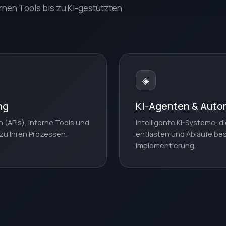
rnen Tools bis zu KI-gestützten
◈
ng
KI-Agenten & Auto
(APIs), interne Tools und
Intelligente KI-Systeme, 
zu Ihren Prozessen.
entlasten und Abläufe be
Implementierung.