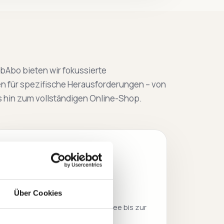
Abo bieten wir fokussierte
en für spezifische Herausforderungen – von
s hin zum vollständigen Online-Shop.
◎
Branding & Design
Über Cookies
Logos, Corporate Identity und
Grafikdesign – von der ersten Idee bis zur
fertigen Visitenkarte. Damit Ihr