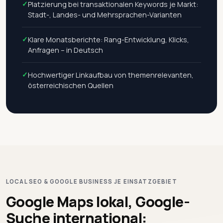
✓
Platzierung bei transaktionalen Keywords je Markt:
Stadt-, Landes- und Mehrsprachen-Varianten
✓
Klare Monatsberichte: Rang-Entwicklung, Klicks,
Anfragen – in Deutsch
✓
Hochwertiger Linkaufbau von themenrelevanten,
österreichischen Quellen
LOCAL SEO & GOOGLE BUSINESS JE EINSATZGEBIET
Google Maps lokal, Google-
Suche international: