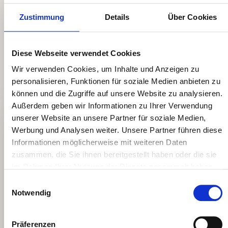
Handwerk – an zwei Fronten.
Zustimmung
Details
Über Cookies
Nachhaltige Google-Sichtbarkeit entsteht durch zwei
parallel laufende Strategien: eine technisch saubere
Diese Webseite verwendet Cookies
Website, die Google liebt – und eine wachsende
Wir verwenden Cookies, um Inhalte und Anzeigen zu
Autorität, die Google Vertrauen einflößt.
personalisieren, Funktionen für soziale Medien anbieten zu
können und die Zugriffe auf unsere Website zu analysieren.
Außerdem geben wir Informationen zu Ihrer Verwendung
ONPAGE · DIE TECHNIK
unserer Website an unsere Partner für soziale Medien,
Werbung und Analysen weiter. Unsere Partner führen diese
Ihre Website als perfekte Google-
Informationen möglicherweise mit weiteren Daten
Antwort.
zusammen, die Sie ihnen bereitgestellt haben oder die sie
im Rahmen Ihrer Nutzung der Dienste gesammelt haben.
✓
Core Web Vitals & Ladezeiten:
Unter 2 Sekunden
Einwilligungsauswahl
Ladezeit – Google belohnt schnelle Seiten mit
Notwendig
besseren Rankings.
✓
Technisches SEO-Audit:
Crawl-Fehler, kaputte Links,
Präferenzen
doppelte Inhalte, fehlende Meta-Tags – wir finden